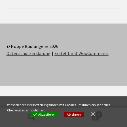
© Noppe Boulangerie 2026
Datenschutzerklärung
Erstellt mit WooCommerce
.
Wir speichern Ihre Bestellungsdaten mit Cookies um Ihnen ein schnelles
Checkout zu ermöglichen.
View more
0
Akzeptieren
Ablehnen
Suche
Suchen