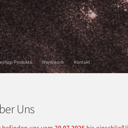
neshop/Produkte
Warenkorb
Kontakt
ber Uns
r befinden uns vom
20.07.2026
bis einschließl