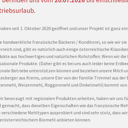
triebsurlaub.
haben seit 1. Oktober 2020 geöffnet und unser Projekt ist ganz ein
e handwerkliche französische Bäckerei / Konditorei, so wie wir sie
rreich sind, gibt es natürlich auch einige österreichische Klassike
ukte aus hochwertigen und natürlichen Rohstoffen. Wenn wir die 
saisonale Produkte. (Daher gibt es bei uns auch leider keine Erdbe
onale Betriebe unterstützen können und beziehen unsere Milch un
esberger aus Krems, unsere Eier von der Familie Trimmel aus der 
enmehl, Weizenmehl, Roggenmehl und Dinkelmehl) kommt von de
ir bevorzugt mit regionalen Produkten arbeiten, haben wir uns fü
 gemacht, dass dieselben Eigenschaften wie das französische Mehl 
e verschiedene Mehltypen ausprobiert und sind sehr stolz, dass wi
erösterreichischem Biomehl anbieten können.