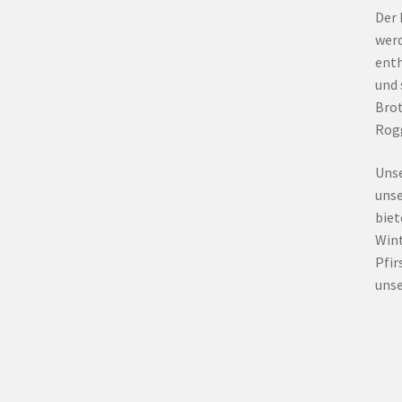
Der 
werd
enth
und 
Brot
Rogg
Unse
unse
biet
Wint
Pfir
unse