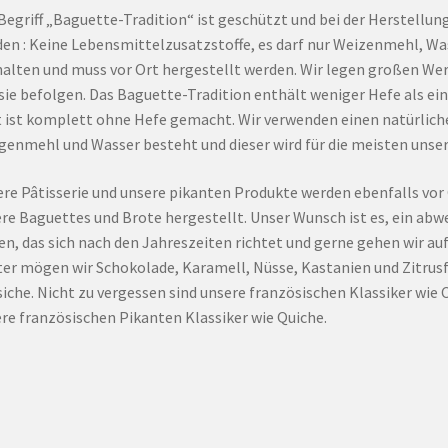
Begriff „Baguette-Tradition“ ist geschützt und bei der Herstell
en : Keine Lebensmittelzusatzstoffe, es darf nur Weizenmehl, Was
alten und muss vor Ort hergestellt werden. Wir legen großen Wert 
sie befolgen. Das Baguette-Tradition enthält weniger Hefe als ei
 ist komplett ohne Hefe gemacht. Wir verwenden einen natürliche
enmehl und Wasser besteht und dieser wird für die meisten unser
re Pâtisserie und unsere pikanten Produkte werden ebenfalls vor 
re Baguettes und Brote hergestellt. Unser Wunsch ist es, ein abw
en, das sich nach den Jahreszeiten richtet und gerne gehen wir a
er mögen wir Schokolade, Karamell, Nüsse, Kastanien und Zitrus
siche. Nicht zu vergessen sind unsere französischen Klassiker wie 
re französischen Pikanten Klassiker wie Quiche.